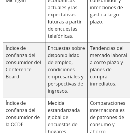
Michigan
económicas
consumidor y
actuales y las
intenciones de
expectativas
gasto a largo
futuras a partir
plazo.
de encuestas
telefónicas.
Índice de
Encuestas sobre
Tendencias del
confianza del
disponibilidad
mercado laboral
consumidor del
de empleo,
a corto plazo y
Conference
condiciones
planes de
Board
empresariales y
compra
perspectivas de
inmediatos.
ingresos.
Índice de
Medida
Comparaciones
confianza del
estandarizada
internacionales
consumidor de
global de
de patrones de
la OCDE
encuestas de
consumo y
hogares.
ahorro.