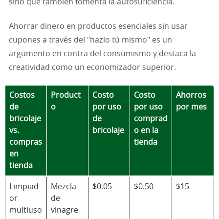
sino que también fomenta la autosuficiencia.
Ahorrar dinero en productos esenciales sin usar
cupones a través del "hazlo tú mismo" es un
argumento en contra del consumismo y destaca la
creatividad como un economizador superior.
Costos
Product
Costo
Costo
Ahorros
de
o
por uso
por uso
por mes
bricolaje
de
comprad
vs.
bricolaje
o en la
compras
tienda
en
tienda
Limpiad
Mezcla
$0.05
$0.50
$15
or
de
multiuso
vinagre