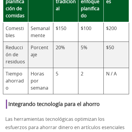
planifica
tradicion
enfoque
es
ción de
al
planifica
comidas
do
Comesti
Semanal
$150
$100
$200
bles
mente
Reducci
Porcent
20%
5%
$50
ón de
aje
residuos
Tiempo
Horas
5
2
N / A
ahorrad
por
o
semana
Integrando tecnología para el ahorro
Las herramientas tecnológicas optimizan los
esfuerzos para ahorrar dinero en artículos esenciales