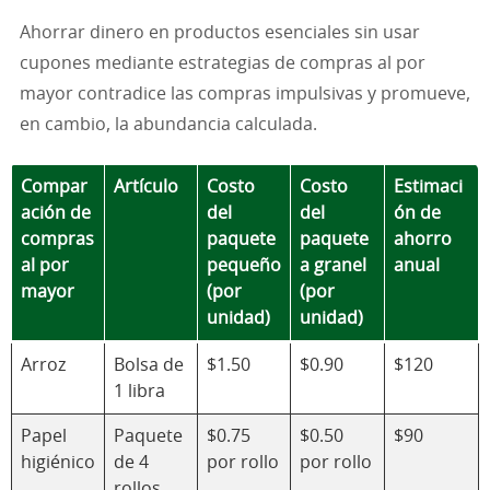
Ahorrar dinero en productos esenciales sin usar
cupones mediante estrategias de compras al por
mayor contradice las compras impulsivas y promueve,
en cambio, la abundancia calculada.
Compar
Artículo
Costo
Costo
Estimaci
ación de
del
del
ón de
compras
paquete
paquete
ahorro
al por
pequeño
a granel
anual
mayor
(por
(por
unidad)
unidad)
Arroz
Bolsa de
$1.50
$0.90
$120
1 libra
Papel
Paquete
$0.75
$0.50
$90
higiénico
de 4
por rollo
por rollo
rollos