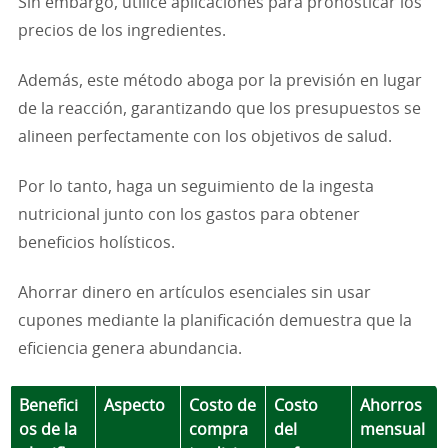
Sin embargo, utilice aplicaciones para pronosticar los
precios de los ingredientes.
Además, este método aboga por la previsión en lugar
de la reacción, garantizando que los presupuestos se
alineen perfectamente con los objetivos de salud.
Por lo tanto, haga un seguimiento de la ingesta
nutricional junto con los gastos para obtener
beneficios holísticos.
Ahorrar dinero en artículos esenciales sin usar
cupones mediante la planificación demuestra que la
eficiencia genera abundancia.
Benefici
Aspecto
Costo de
Costo
Ahorros
os de la
compra
del
mensual