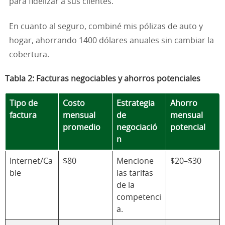
para fidelizar a sus clientes.
En cuanto al seguro, combiné mis pólizas de auto y
hogar, ahorrando 1400 dólares anuales sin cambiar la
cobertura.
Tabla 2: Facturas negociables y ahorros potenciales
Tipo de
Costo
Estrategia
Ahorro
factura
mensual
de
mensual
promedio
negociació
potencial
n
Internet/Ca
$80
Mencione
$20–$30
ble
las tarifas
de la
competenci
a.