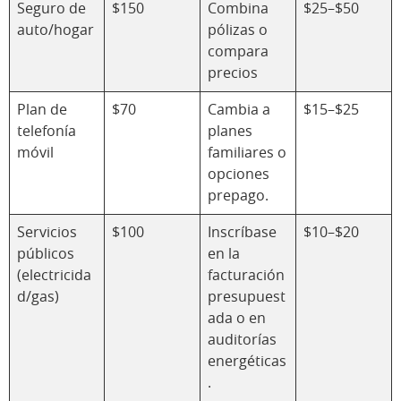
Seguro de
$150
Combina
$25–$50
auto/hogar
pólizas o
compara
precios
Plan de
$70
Cambia a
$15–$25
telefonía
planes
móvil
familiares o
opciones
prepago.
Servicios
$100
Inscríbase
$10–$20
públicos
en la
(electricida
facturación
d/gas)
presupuest
ada o en
auditorías
energéticas
.