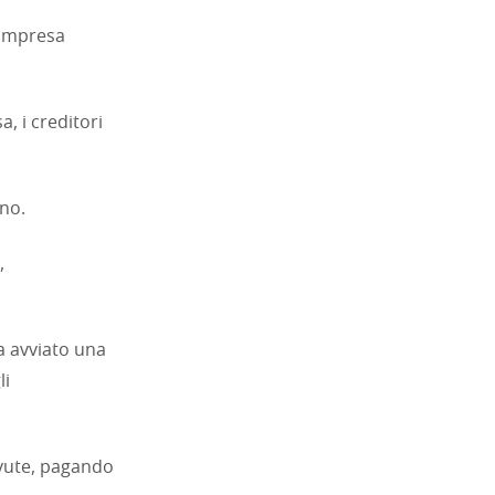
 impresa
a, i creditori
rno.
,
a avviato una
li
evute, pagando