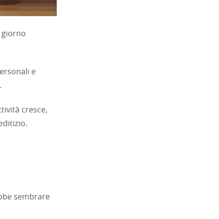
 giorno
ersonali e
.
tività cresce,
ditizio.
rebbe sembrare