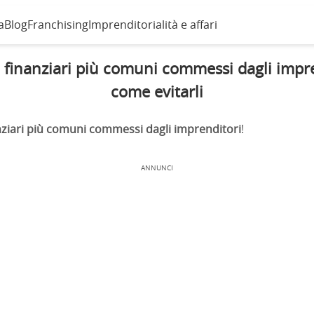
a
Blog
Franchising
Imprenditorialità e affari
i finanziari più comuni commessi dagli impr
come evitarli
anziari più comuni commessi dagli imprenditori
!
ANNUNCI