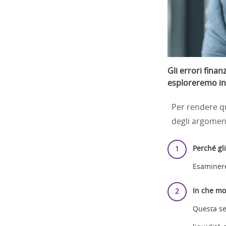
Gli errori fina
esploreremo in
Per rendere qu
degli argoment
Perché gl
Esaminerem
In che mo
Questa se