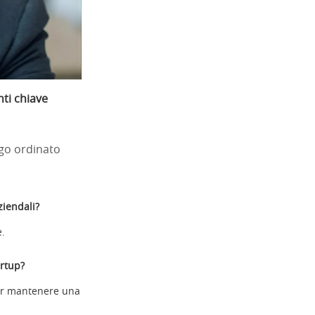
nti chiave
ogo ordinato
ziendali?
e.
artup?
per mantenere una