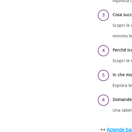
liquidità 
Cosa succ
Scopri le 
minimo le
Perché tra
Scopri le 
In che mo
Esplora l
Domande f
Una tabel
++
Aziende bas