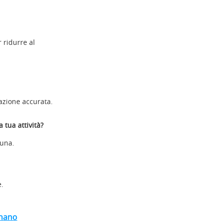
r ridurre al
cazione accurata.
 tua attività?
 una.
e.
onano