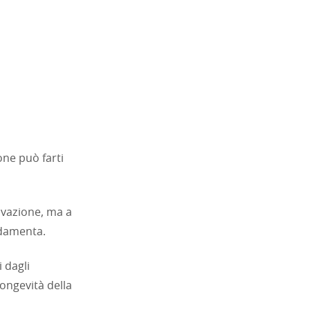
one può farti
ovazione, ma a
ndamenta.
 dagli
longevità della