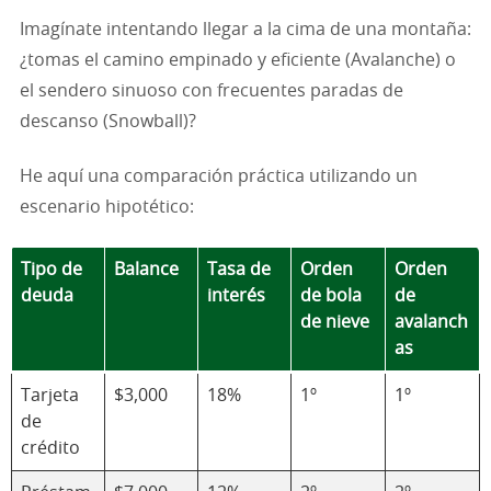
Imagínate intentando llegar a la cima de una montaña:
¿tomas el camino empinado y eficiente (Avalanche) o
el sendero sinuoso con frecuentes paradas de
descanso (Snowball)?
He aquí una comparación práctica utilizando un
escenario hipotético:
Tipo de
Balance
Tasa de
Orden
Orden
deuda
interés
de bola
de
de nieve
avalanch
as
Tarjeta
$3,000
18%
1º
1º
de
crédito