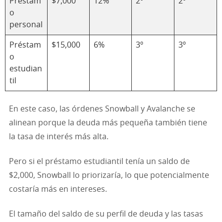
Préstam
$7,000
12%
2º
2º
o
personal
Préstam
$15,000
6%
3º
3º
o
estudian
til
En este caso, las órdenes Snowball y Avalanche se
alinean porque la deuda más pequeña también tiene
la tasa de interés más alta.
Pero si el préstamo estudiantil tenía un saldo de
$2,000, Snowball lo priorizaría, lo que potencialmente
costaría más en intereses.
El tamaño del saldo de su perfil de deuda y las tasas